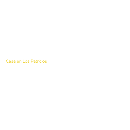
Unifamiliar
Casa en Los Patricios
San Isidro, Buenos Aires
Proyecto: Estudio Juan Falco & Asoc.
Construcción: CREA srl
Superficie: 272m²
Periodo: 2017-2018
Estado: Finalizada
+
54 911 55010932
/ +
54
911 56591860